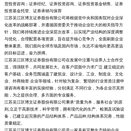
货投资咨询；证券经纪、证券投资咨询、证券投资基金销售、证券
投资基金托管、证券承销与保荐
江苏吴江区博文证券股份有限公司将根据党中央和国务院对企业深
化改革的战略部署，并遵循国资委关于推动企业壮大的相关指导方
针，我们将持续推进企业深层次改革，以实现产业结构的深度调整
与优化，合理配置各项资源，旨在提升核心竞争力，全面刷新企业
整体素质。我们面向全球市场及国内市场，矢志不渝地向更高更远
的目标迈进，奋力拼搏。
江苏吴江区博文证券股份有限公司在发展中注重与业界人士合作交
流，强强联手，共同发展壮大。在客户层面中力求广泛 建立稳定的
客户基础，业务范围涵盖了建筑业、设计业、工业、制造业、文化
业、外商独资 企业等领域，针对较为复杂、繁琐的行业资质注册申
请咨询有着丰富的实操经验，分别满足 不同行业，为各企业尽其所
能，为之提供合理、多方面的专业服务。
江苏吴江区博文证券股份有限公司秉承“质量为本，服务社会”的原
则,立足于高新技术，科学管理，拥有现代化的生产、检测及试验设
备，已建立起完善的产品结构体系，产品品种,结构体系完善，性能
质量稳定。
江苏吴江区博文证券股份有限公司是一家具有完整生态链的企业，